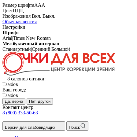
Размер шрифта
А
А
А
Цвет
Ц
Ц
Ц
Изображения
Вкл.
Выкл.
Обычная версия
Настройки
Шрифт
Arial
|
Times New Roman
Межбуквенный интервал
Стандартный
|
Средний
|
Большой
8 салонов оптики:
Тамбов
Ваш город:
Тамбов
Да, верно
Нет, другой
Контакт-центр
8 (800) 333-50-63
Версия для слабовидящих
Поиск