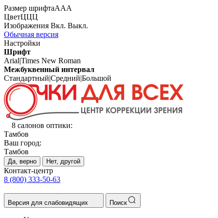
Размер шрифта
А
А
А
Цвет
Ц
Ц
Ц
Изображения
Вкл.
Выкл.
Обычная версия
Настройки
Шрифт
Arial
|
Times New Roman
Межбуквенный интервал
Стандартный
|
Средний
|
Большой
8 салонов оптики:
Тамбов
Ваш город:
Тамбов
Да, верно
Нет, другой
Контакт-центр
8 (800) 333-50-63
Версия для слабовидящих
Поиск