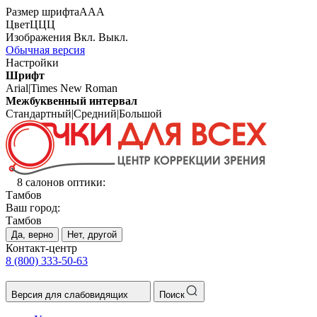
Размер шрифта
А
А
А
Цвет
Ц
Ц
Ц
Изображения
Вкл.
Выкл.
Обычная версия
Настройки
Шрифт
Arial
|
Times New Roman
Межбуквенный интервал
Стандартный
|
Средний
|
Большой
8 салонов оптики:
Тамбов
Ваш город:
Тамбов
Да, верно
Нет, другой
Контакт-центр
8 (800) 333-50-63
Версия для слабовидящих
Поиск