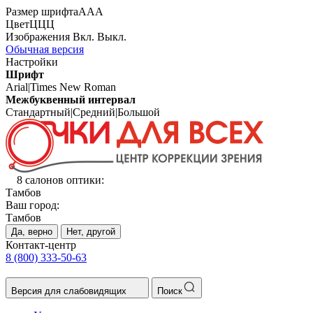
Размер шрифта
А
А
А
Цвет
Ц
Ц
Ц
Изображения
Вкл.
Выкл.
Обычная версия
Настройки
Шрифт
Arial
|
Times New Roman
Межбуквенный интервал
Стандартный
|
Средний
|
Большой
8 салонов оптики:
Тамбов
Ваш город:
Тамбов
Да, верно
Нет, другой
Контакт-центр
8 (800) 333-50-63
Версия для слабовидящих
Поиск