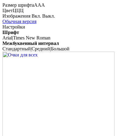
Размер шрифта
А
А
А
Цвет
Ц
Ц
Ц
Изображения
Вкл.
Выкл.
Обычная версия
Настройки
Шрифт
Arial
|
Times New Roman
Межбуквенный интервал
Стандартный
|
Средний
|
Большой