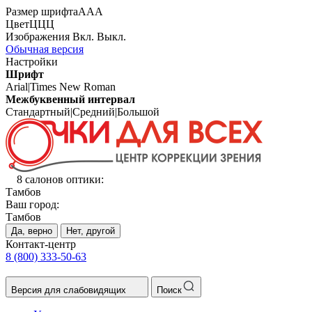
Размер шрифта
А
А
А
Цвет
Ц
Ц
Ц
Изображения
Вкл.
Выкл.
Обычная версия
Настройки
Шрифт
Arial
|
Times New Roman
Межбуквенный интервал
Стандартный
|
Средний
|
Большой
8 салонов оптики:
Тамбов
Ваш город:
Тамбов
Да, верно
Нет, другой
Контакт-центр
8 (800) 333-50-63
Версия для слабовидящих
Поиск