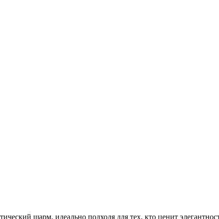
тический шарм, идеально подходя для тех, кто ценит элегантн