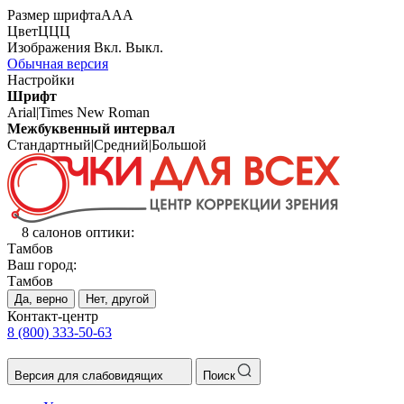
Размер шрифта
А
А
А
Цвет
Ц
Ц
Ц
Изображения
Вкл.
Выкл.
Обычная версия
Настройки
Шрифт
Arial
|
Times New Roman
Межбуквенный интервал
Стандартный
|
Средний
|
Большой
8 салонов оптики:
Тамбов
Ваш город:
Тамбов
Да, верно
Нет, другой
Контакт-центр
8 (800) 333-50-63
Версия для слабовидящих
Поиск