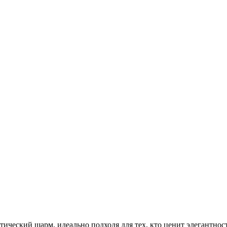
тический шарм, идеально подходя для тех, кто ценит элегантн