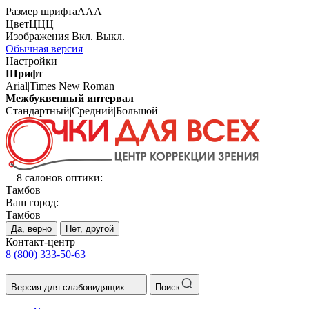
Размер шрифта
А
А
А
Цвет
Ц
Ц
Ц
Изображения
Вкл.
Выкл.
Обычная версия
Настройки
Шрифт
Arial
|
Times New Roman
Межбуквенный интервал
Стандартный
|
Средний
|
Большой
8 салонов оптики:
Тамбов
Ваш город:
Тамбов
Да, верно
Нет, другой
Контакт-центр
8 (800) 333-50-63
Версия для слабовидящих
Поиск