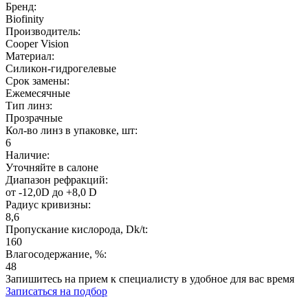
Бренд:
Biofinity
Производитель:
Cooper Vision
Материал:
Силикон-гидрогелевые
Срок замены:
Ежемесячные
Тип линз:
Прозрачные
Кол-во линз в упаковке, шт:
6
Наличие:
Уточняйте в салоне
Диапазон рефракций:
от -12,0D до +8,0 D
Радиус кривизны:
8,6
Пропускание кислорода, Dk/t:
160
Влагосодержание, %:
48
Запишитесь на прием к специалисту в удобное для вас время
Записаться на подбор