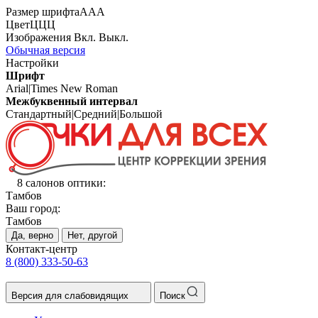
Размер шрифта
А
А
А
Цвет
Ц
Ц
Ц
Изображения
Вкл.
Выкл.
Обычная версия
Настройки
Шрифт
Arial
|
Times New Roman
Межбуквенный интервал
Стандартный
|
Средний
|
Большой
8 салонов оптики:
Тамбов
Ваш город:
Тамбов
Да, верно
Нет, другой
Контакт-центр
8 (800) 333-50-63
Версия для слабовидящих
Поиск