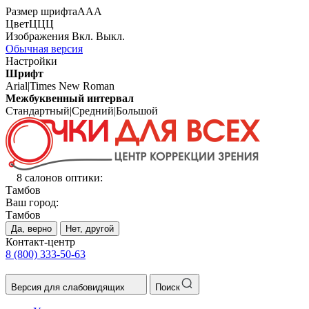
Размер шрифта
А
А
А
Цвет
Ц
Ц
Ц
Изображения
Вкл.
Выкл.
Обычная версия
Настройки
Шрифт
Arial
|
Times New Roman
Межбуквенный интервал
Стандартный
|
Средний
|
Большой
8 салонов оптики:
Тамбов
Ваш город:
Тамбов
Да, верно
Нет, другой
Контакт-центр
8 (800) 333-50-63
Версия для слабовидящих
Поиск