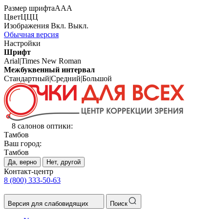
Размер шрифта
А
А
А
Цвет
Ц
Ц
Ц
Изображения
Вкл.
Выкл.
Обычная версия
Настройки
Шрифт
Arial
|
Times New Roman
Межбуквенный интервал
Стандартный
|
Средний
|
Большой
8 салонов оптики:
Тамбов
Ваш город:
Тамбов
Да, верно
Нет, другой
Контакт-центр
8 (800) 333-50-63
Версия для слабовидящих
Поиск