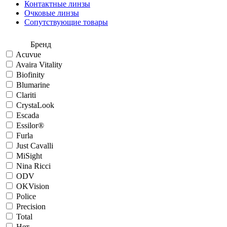
Контактные линзы
Очковые линзы
Сопутствующие товары
Бренд
Acuvue
Avaira Vitality
Biofinity
Blumarine
Clariti
CrystaLook
Escada
Essilor®
Furla
Just Cavalli
MiSight
Nina Ricci
ODV
OKVision
Police
Precision
Total
Нет