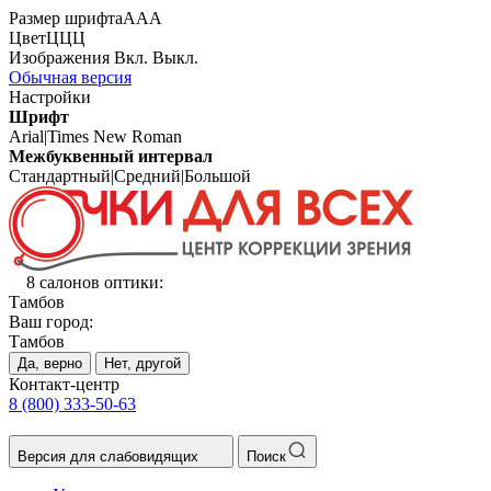
Размер шрифта
А
А
А
Цвет
Ц
Ц
Ц
Изображения
Вкл.
Выкл.
Обычная версия
Настройки
Шрифт
Arial
|
Times New Roman
Межбуквенный интервал
Стандартный
|
Средний
|
Большой
8 салонов оптики:
Тамбов
Ваш город:
Тамбов
Да, верно
Нет, другой
Контакт-центр
8 (800) 333-50-63
Версия для слабовидящих
Поиск