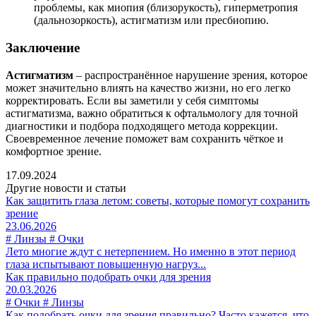
проблемы, как миопия (близорукость), гиперметропия
(дальнозоркость), астигматизм или пресбиопию.
Заключение
Астигматизм
– распространённое нарушение зрения, которое
может значительно влиять на качество жизни, но его легко
корректировать. Если вы заметили у себя симптомы
астигматизма, важно обратиться к офтальмологу для точной
диагностики и подбора подходящего метода коррекции.
Своевременное лечение поможет вам сохранить чёткое и
комфортное зрение.
17.09.2024
Другие новости и статьи
Как защитить глаза летом: советы, которые помогут сохранить
зрение
23.06.2026
# Линзы # Очки
Лето многие ждут с нетерпением. Но именно в этот период
глаза испытывают повышенную нагруз...
Как правильно подобрать очки для зрения
20.03.2026
# Очки # Линзы
Как подобрать очки для зрения правильно? Часто кажется, что