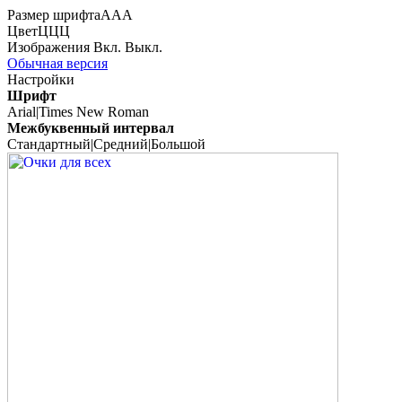
Размер шрифта
А
А
А
Цвет
Ц
Ц
Ц
Изображения
Вкл.
Выкл.
Обычная версия
Настройки
Шрифт
Arial
|
Times New Roman
Межбуквенный интервал
Стандартный
|
Средний
|
Большой