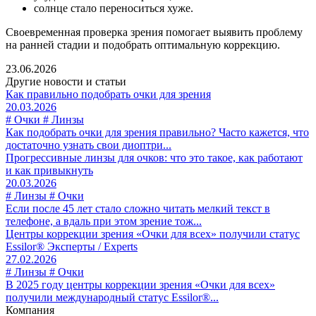
солнце стало переноситься хуже.
Своевременная проверка зрения помогает выявить проблему
на ранней стадии и подобрать оптимальную коррекцию.
23.06.2026
Другие новости и статьи
Как правильно подобрать очки для зрения
20.03.2026
# Очки # Линзы
Как подобрать очки для зрения правильно? Часто кажется, что
достаточно узнать свои диоптри...
Прогрессивные линзы для очков: что это такое, как работают
и как привыкнуть
20.03.2026
# Линзы # Очки
Если после 45 лет стало сложно читать мелкий текст в
телефоне, а вдаль при этом зрение тож...
Центры коррекции зрения «Очки для всех» получили статус
Essilor® Эксперты / Experts
27.02.2026
# Линзы # Очки
В 2025 году центры коррекции зрения «Очки для всех»
получили международный статус Essilor®...
Компания