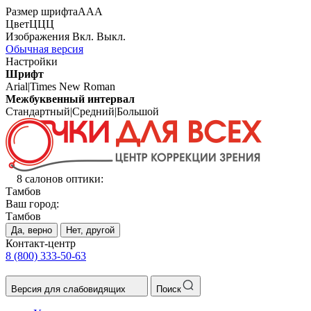
Размер шрифта
А
А
А
Цвет
Ц
Ц
Ц
Изображения
Вкл.
Выкл.
Обычная версия
Настройки
Шрифт
Arial
|
Times New Roman
Межбуквенный интервал
Стандартный
|
Средний
|
Большой
8 салонов оптики:
Тамбов
Ваш город:
Тамбов
Да, верно
Нет, другой
Контакт-центр
8 (800) 333-50-63
Версия для слабовидящих
Поиск