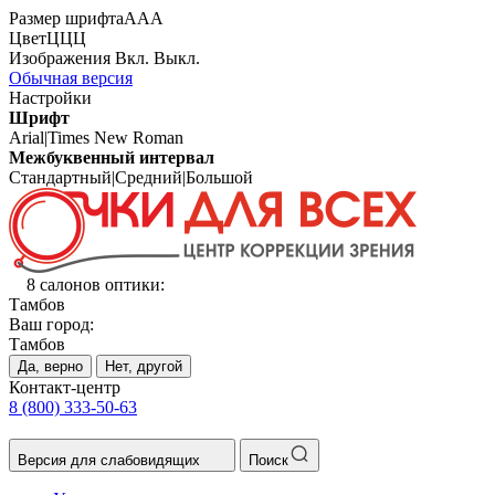
Размер шрифта
А
А
А
Цвет
Ц
Ц
Ц
Изображения
Вкл.
Выкл.
Обычная версия
Настройки
Шрифт
Arial
|
Times New Roman
Межбуквенный интервал
Стандартный
|
Средний
|
Большой
8 салонов оптики:
Тамбов
Ваш город:
Тамбов
Да, верно
Нет, другой
Контакт-центр
8 (800) 333-50-63
Версия для слабовидящих
Поиск