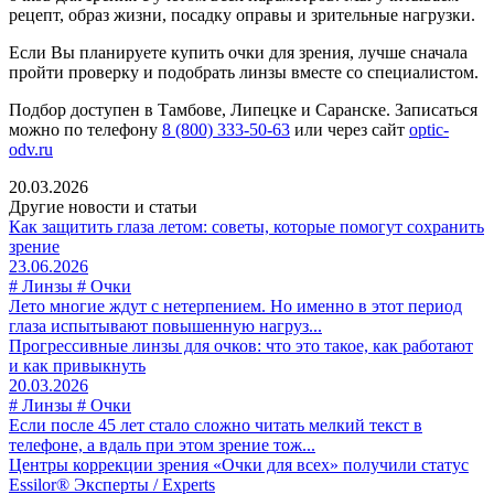
рецепт, образ жизни, посадку оправы и зрительные нагрузки.
Если Вы планируете купить очки для зрения, лучше сначала
пройти проверку и подобрать линзы вместе со специалистом.
Подбор доступен в Тамбове, Липецке и Саранске. Записаться
можно по телефону
8 (800) 333-50-63
или через сайт
optic-
odv.ru
20.03.2026
Другие новости и статьи
Как защитить глаза летом: советы, которые помогут сохранить
зрение
23.06.2026
# Линзы # Очки
Лето многие ждут с нетерпением. Но именно в этот период
глаза испытывают повышенную нагруз...
Прогрессивные линзы для очков: что это такое, как работают
и как привыкнуть
20.03.2026
# Линзы # Очки
Если после 45 лет стало сложно читать мелкий текст в
телефоне, а вдаль при этом зрение тож...
Центры коррекции зрения «Очки для всех» получили статус
Essilor® Эксперты / Experts