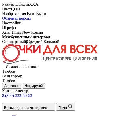
Размер шрифта
А
А
А
Цвет
Ц
Ц
Ц
Изображения
Вкл.
Выкл.
Обычная версия
Настройки
Шрифт
Arial
|
Times New Roman
Межбуквенный интервал
Стандартный
|
Средний
|
Большой
8 салонов оптики:
Тамбов
Ваш город:
Тамбов
Да, верно
Нет, другой
Контакт-центр
8 (800) 333-50-63
Версия для слабовидящих
Поиск